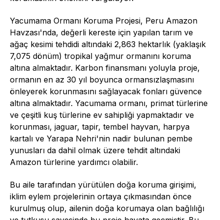
Yacumama Ormanı Koruma Projesi, Peru Amazon
Havzası'nda, değerli kereste için yapılan tarım ve
ağaç kesimi tehdidi altındaki 2,863 hektarlık (yaklaşık
7,075 dönüm) tropikal yağmur ormanını koruma
altına almaktadır. Karbon finansmanı yoluyla proje,
ormanın en az 30 yıl boyunca ormansızlaşmasını
önleyerek korunmasını sağlayacak fonları güvence
altına almaktadır. Yacumama ormanı, primat türlerine
ve çeşitli kuş türlerine ev sahipliği yapmaktadır ve
korunması, jaguar, tapir, tembel hayvan, harpya
kartalı ve Yarapa Nehri'nin nadir bulunan pembe
yunusları da dahil olmak üzere tehdit altındaki
Amazon türlerine yardımcı olabilir.
Bu aile tarafından yürütülen doğa koruma girişimi,
iklim eylem projelerinin ortaya çıkmasından önce
kurulmuş olup, ailenin doğa korumaya olan bağlılığı
ve tutkusu sayesinde bu proje hayata geçmiştir. Bu