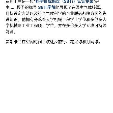
贾斯卡兰是一位“
科学目标倡议（SBTi）认证专家
”是
由……授予的称号
SBTi学院
他展现了在温室气体核算、
目标设定方法以及符合气候科学的企业脱碳战略方面的先
进知识。他拥有旁遮普大学机械工程学士学位和多伦多大
学机械与工业工程硕士学位，并在多伦多大学专攻可持续
能源。
贾斯卡兰在空闲时间喜欢徒步旅行、踢足球和打网球。